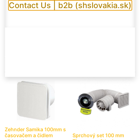
Contact Us | b2b (shslovakia.sk)
Zehnder Unity ZCV3si 100
Zehnder Unity ZCV2 100
mm ventilátor
mm ventilátor
100 mm ventilátor s
Ventilátor s nepřetržitým
nepřetržitým provozem s
provozem TimerSmart &
bezkontaktním ovládáním,
HumidiSmart, s časovačem a
TimerSmart & HumidiSmart, s
čidlem vlhkosti.
časovačem a čidlem vlhkosti.
Zehnder Samika 100mm s
časovačem a čidlem
Sprchový set 100 mm