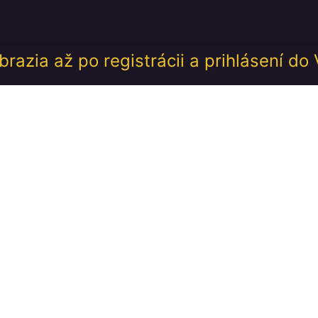
desk
Akcie
Školenia
Udalosti
GDPR
Obch
razia až po registrácii a prihlásení do