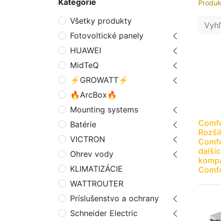
Kategórie
Produk
Všetky produkty
Fotovoltické panely
HUAWEI
MidTeQ
⚡GROWATT⚡
🔥ArcBox🔥
Mounting systems
Comfo
Batérie
Rozši
VICTRON
Comfo
dalšíc
Ohrev vody
kompa
KLIMATIZÁCIE
Comf
WATTROUTER
Príslušenstvo a ochrany
Schneider Electric