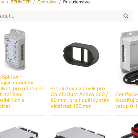
ty
ZEHNDER
Centrálne
Príslušenstvo
Splitter -
řující modul 5x
Net, pro připojení
Prodlužovací prvek pro
h zařízení
ComfoDuct Activo S60 /
ComfoCon
tibilních s
80 mm, pro tloušťky stěn
Rozšiřují
oNet
větší než 120 mm
vstup 0-