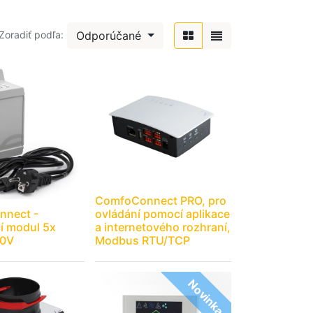
Odporúčané
Zoradiť podľa:
ComfoConnect PRO, pro
nect -
ovládání pomocí aplikace
cí modul 5x
a internetového rozhraní,
10V
Modbus RTU/TCP
Novinka