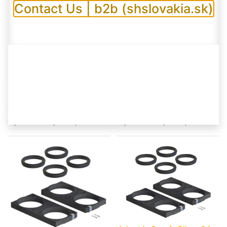
Contact Us | b2b (shslovakia.sk)
Klimatický modul
Klimatický modul
ComfoClime 24, pre
ComfoClime 36, pre
dohrev, dochladzovanie a
dohrev, dochladzovanie a
odvlhčovanie vzduchu
odvlhčovanie vzduchu
invertorová technológia
invertorová technológia
tepelného čerpadla (vzduch-
tepelného čerpadla (vzduch-
vzduch),
vzduch),
tepelný/chladiaci výkon
tepelný/chladiaci výkon
zostavy 4,2kW/2,8 kW, pre
zostavy 6,8 kW/4,3 kW, pre
ComfoAir Q350/450 TR,
ComfoAir Q600 ST,
systém rozvodu vzduchu musí
systém rozvodu vzduchu musí
byť dimenzovaný pre objem
byť dimenzovaný pre objem
vzduchu min. 200 m³/h,
vzduchu min. 315 m3/h,
vhodné inštalovať s tepelne
vhodné inštalovať s tepelne
izolovanými rozvodmi viď
izolovanými rozvodmi viď
inštalačný manuál voliteľne
inštalačný manuál,
pravá alebo ľavá verzia,
voliteľne pravá alebo ľavá
integrovaná WiFi pre
verzia, rozmery:
ovládanie app,
721x840x575 mm (ŠxVxH),