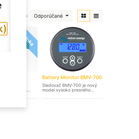
e
Odporúčané
Zoradiť podľa:
k)
Novinka
BMS NG
Battery Monitor BMV-700
systém správy
Sledovač BMV-700 je nový
S) určený pre
model vysoko presného
tron Lithium NG, s
systému monitorovania stavu
luetooth Smart a
batérie.
kým odpájaním
Predĺžená záruka 5 rokov.
íjania pri
dných
ch.