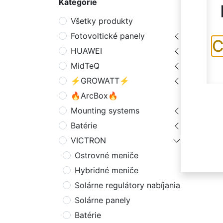
Kategórie
Produk
Všetky produkty
Fotovoltické panely
C
HUAWEI
MidTeQ
⚡GROWATT⚡
🔥ArcBox🔥
Mounting systems
Smart
Batérie
Sledov
VICTRON
model 
systém
Ostrovné meniče
až dvo
bez di
Hybridné meniče
záruka
Solárne regulátory nabíjania
Solárne panely
Batérie