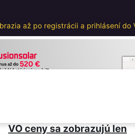
desk
Akcie
Školenia
Udalosti
GDPR
Obch
razia až po registrácii a prihlásení do
VO ceny sa zobrazujú len