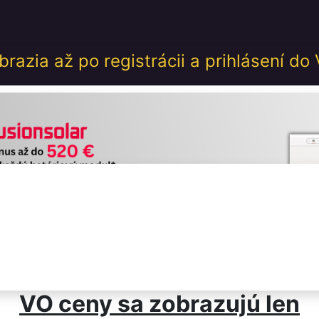
desk
Akcie
Školenia
Udalosti
GDPR
Obch
razia až po registrácii a prihlásení do
VO ceny sa zobrazujú len