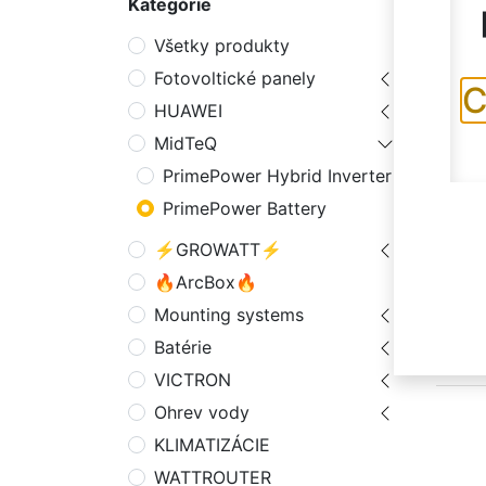
Kategórie
Produk
Všetky produkty
Fotovoltické panely
C
HUAWEI
MidTeQ
PrimePower Hybrid Inverter
PrimePower Battery
⚡GROWATT⚡
MidTe
🔥ArcBox🔥
Inver
HV10 
Mounting systems
Menič:
Batérie
Max. v
V, Poč
VICTRON
účinno
Menovi
Ohrev vody
3L/N/P
230/40
KLIMATIZÁCIE
CAN, R
(volite
WATTROUTER
IP65,