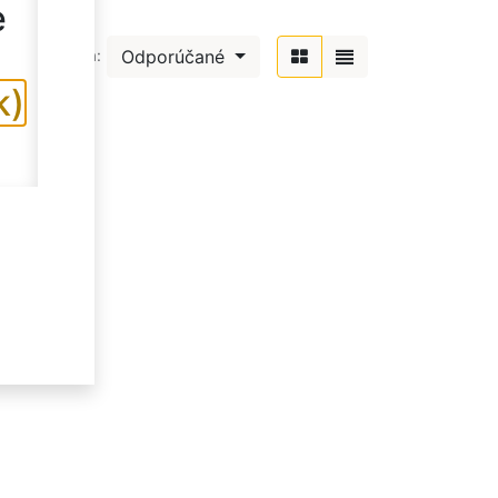
e
Odporúčané
Zoradiť podľa:
k)