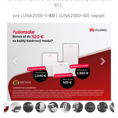
S1 ),
pre LUNA2000-5-
E0
( LUNA2000-S0) neplatí​.
Predchádzajúce
Ďalšie