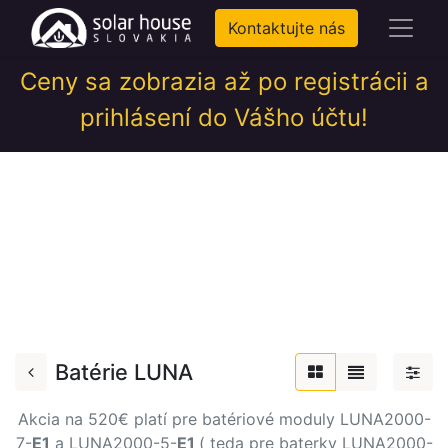
Kontaktujte nás
Ceny sa zobrazia až po registrácii a
prihlásení do Vášho účtu!
Batérie LUNA
Akcia na 520€ platí pre batériové moduly LUNA2000-
7-
E1
a LUNA2000-5-
E1
( teda pre baterky LUNA2000-