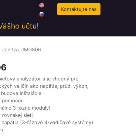
0
odné podmienky
Novinky
Kontaktujte nás
 Vášho účtu!
​Janitza UMG806
06
sieťový analyzátor a je vhodný pre:
ckých veličín ako napätie, prúd, výkon,
 budove inštalácie
ií pomocou
málne 3 rôzne moduly)
 rovnakej sieti
o napätia (3-fázové 4-vodičové systémy)
mm