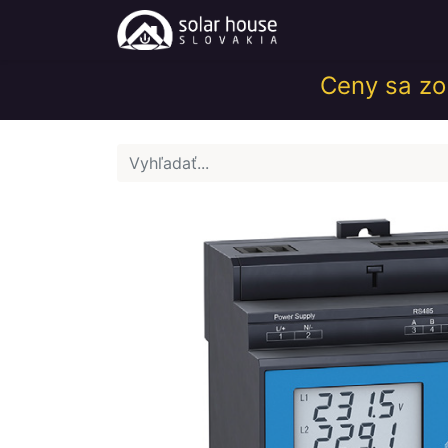
Obchod
Help
Ceny sa zob