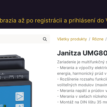
desk
Akcie
Školenia
Udalosti
GDPR
Obch
razia až po registrácii a prihlásení do
Všetky produkty
Rôzne
​Janitza UMG8
Zariadenie je multifunkčný 
- Merania a výpočty elektri
energia, harmonický prúd v
- Rozšírenie rozsahu funkc
voliteľných modulov (maxi
- Merania napätí a prúdov v
- Merania v sieťach nízkeh
- Montáž na DIN lištu 35 