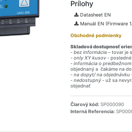
Prílohy
Datasheet EN
Manuál EN (Firmware 1.
Obchodné podmienky
Skladová dostupnosť orie
-
bez informácie
– tovar je
-
only XY kusov
- posledné
-
informácia o predbežnom
objednaný a čakáme na do
-
na dopyt/ na objednávku
-
nedostupný
- už sa nevyr
objednať
Čiarový kód:
SP000090
Interná Referencia:
SP000