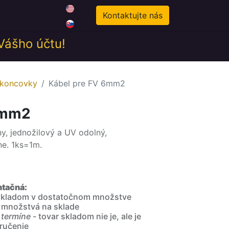
0
odné podmienky
Novinky
Kontaktujte nás
 Vášho účtu!
 koncovky
Kábel pre FV 6mm2
6mm2
, jednožilový a UV odolný,
ne. 1ks=1m.
ntačná:
 skladom v dostatočnom množstve
 množstvá na sklade
 termíne
- tovar skladom nie je, ale je
ručenie