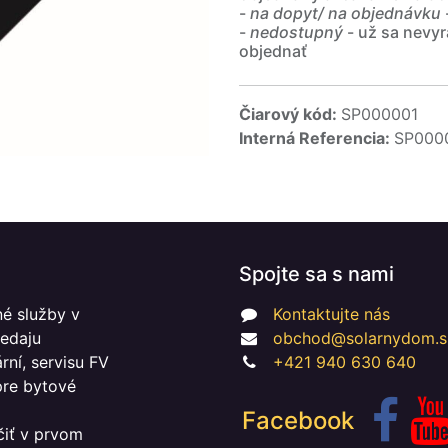
-
na dopyt/ na objednávku
-
nedostupný
- už sa nevyr
objednať
Čiarový kód:
SP000001
Interná Referencia:
SP000
Spojte sa s nami
é služby v
Kontaktujte nás
redaju
obchod@solarnydom.s
ní, servisu FV
+421 940 630 640
 pre bytové
Facebook
čiť v prvom