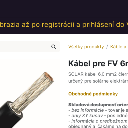
desk
Akcie
Školenia
Udalosti
GDPR
Obch
razia až po registrácii a prihlásení do
Všetky produkty
Káble a
Kábel pre FV 
SOLAR kábel 6,0 mm2 čierny
určený pre solárne elektrár
Obchodné podmienky
Skladová dostupnosť orie
-
bez informácie
– tovar je
-
only XY kusov
- posledné
-
informácia o predbežnom
objednaný a čakáme na do