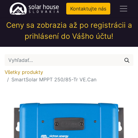
Kontaktujte nás
Ceny sa zobrazia až po registrácii a
prihlásení do Vášho účtu!
Všetky produkty
SmartSolar MPPT 250/85-Tr VE.Can