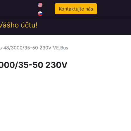
0
odné podmienky
Novinky
Kontaktujte nás
 Vášho účtu!
us 48/3000/35-50 230V VE.Bus
3000/35-50 230V