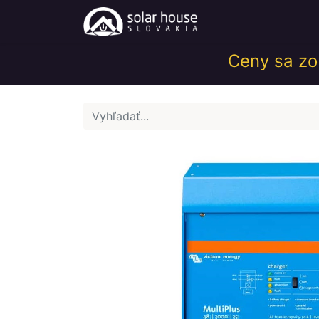
Obchod
Help
Ceny sa zob