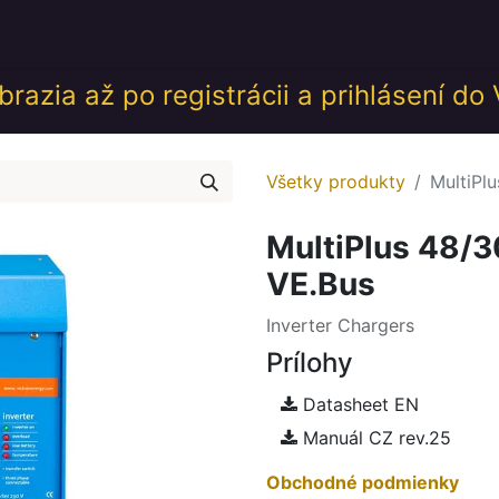
desk
Akcie
Školenia
Udalosti
GDPR
Obch
razia až po registrácii a prihlásení do
Všetky produkty
MultiPl
MultiPlus 48/
VE.Bus
Inverter Chargers
Prílohy
Datasheet EN
Manuál CZ rev.25
Obchodné podmienky