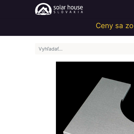
Obchod
Help
Ceny sa zob