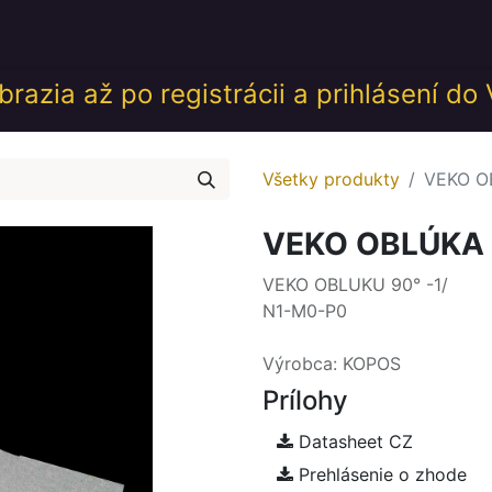
desk
Akcie
Školenia
Udalosti
GDPR
Obch
razia až po registrácii a prihlásení do
Všetky produkty
VEKO O
VEKO OBLÚKA 
VEKO OBLUKU 90° -1/
N1-M0-P0
Výrobca: KOPOS
Prílohy
Datasheet CZ
Prehlásenie o zhode