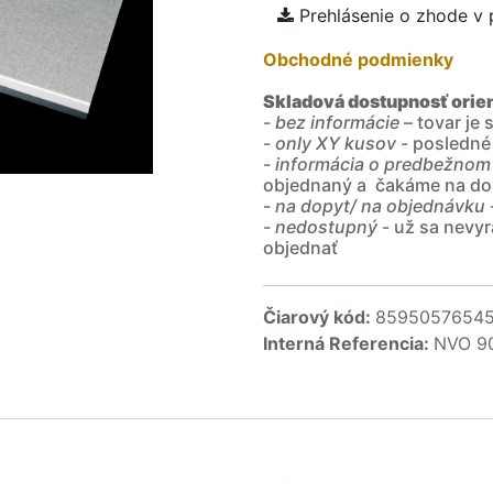
Prehlásenie o zhode v
Obchodné podmienky
Skladová dostupnosť orie
-
bez informácie
– tovar je
-
only XY kusov
- posledné
-
informácia o predbežnom
objednaný a čakáme na do
-
na dopyt/ na objednávku
-
nedostupný
- už sa nevyr
objednať
Čiarový kód:
8595057654
Interná Referencia:
NVO 9