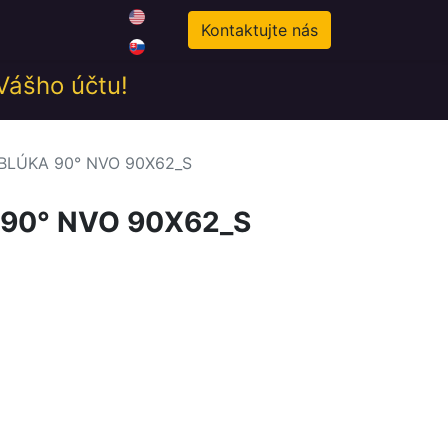
0
odné podmienky
Novinky
Kontaktujte nás
 Vášho účtu!
BLÚKA 90° NVO 90X62_S
90° NVO 90X62_S