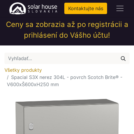
Kontaktujte nás
Ceny sa zobrazia až po registrácii a
prihlásení do Vášho účtu!
Všetky produkty
Spacial S3X nerez 304L - povrch Scotch Brite® -
V600xŠ600xH250 mm