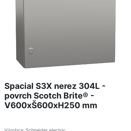
Spacial S3X nerez 304L -
povrch Scotch Brite® -
V600xŠ600xH250 mm
Výrobca: Schneider electric