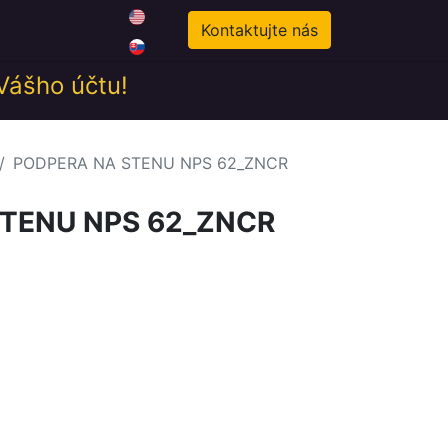
0
odné podmienky
Novinky
Kontaktujte nás
 Vášho účtu!
PODPERA NA STENU NPS 62_ZNCR
TENU NPS 62_ZNCR