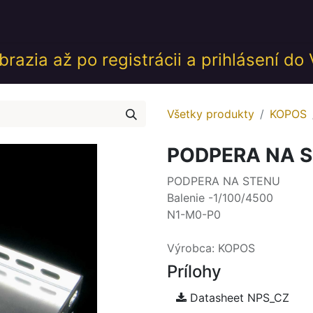
desk
Akcie
Školenia
Udalosti
GDPR
Obch
razia až po registrácii a prihlásení do
Všetky produkty
KOPOS
PODPERA NA S
PODPERA NA STENU
Balenie -1/100/4500
N1-M0-P0
Výrobca: KOPOS
Prílohy
Datasheet NPS_CZ