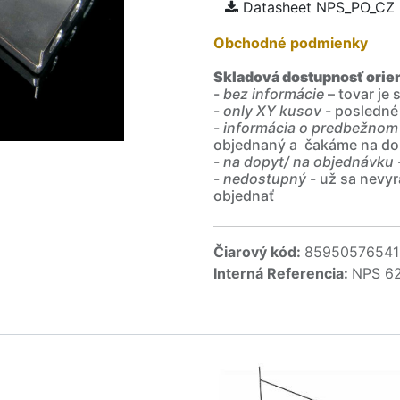
Datasheet NPS_PO_CZ
Obchodné podmienky
Skladová dostupnosť orie
-
bez informácie
– tovar je
-
only XY kusov
- posledné
-
informácia o predbežnom
objednaný a čakáme na do
-
na dopyt/ na objednávku
-
nedostupný
- už sa nevyr
objednať
Čiarový kód:
85950576541
Interná Referencia:
NPS 6