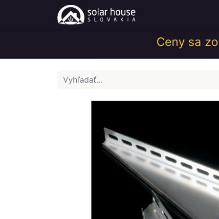
Obchod
Help
Ceny sa zob