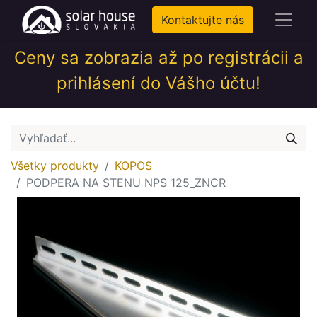
Kontaktujte nás
Ceny sa zobrazia až po registrácii a
prihlásení do Vášho účtu!
Všetky produkty
KOPOS
PODPERA NA STENU NPS 125_ZNCR