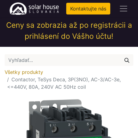
Kontaktujte nás
Ceny sa zobrazia až po registrácii a
prihlásení do Vášho účtu!
Všetky produkty
Contactor, TeSys Deca, 3P(3NO), AC-3/AC-3e,
<=440V, 80A, 240V AC 50Hz coil