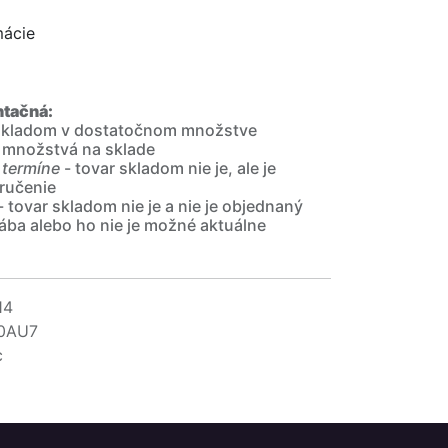
mácie
ntačná:
 skladom v dostatočnom množstve
 množstvá na sklade
 termíne
- tovar skladom nie je, ale je
ručenie
- tovar skladom nie je a nie je objednaný
ába alebo ho nie je možné aktuálne
14
0AU7
c