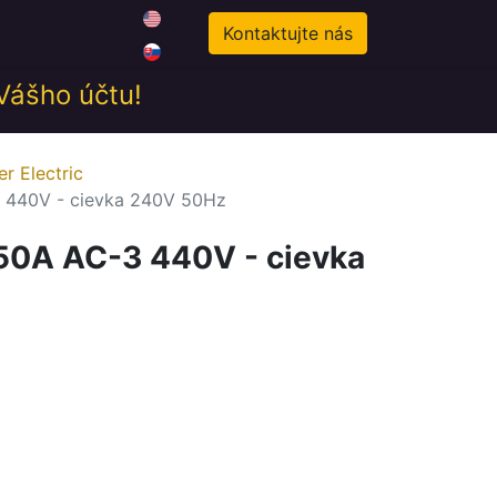
0
odné podmienky
Novinky
Kontaktujte nás
 Vášho účtu!
r Electric
 440V - cievka 240V 50Hz
 50A AC-3 440V - cievka