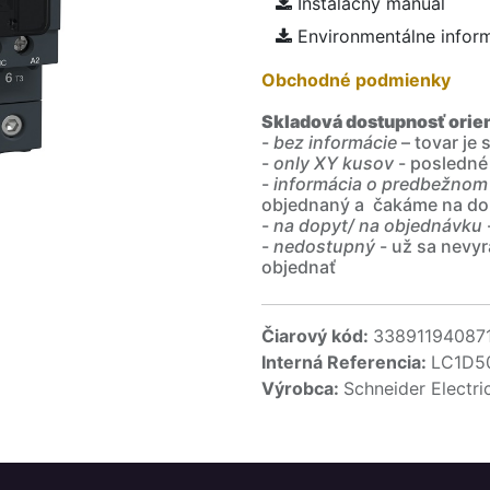
Inštalačný manuál
Environmentálne infor
Obchodné podmienky
Skladová dostupnosť orie
-
bez informácie
– tovar je
-
only XY kusov
- posledné
-
informácia o predbežnom
objednaný a čakáme na do
-
na dopyt/ na objednávku
-
nedostupný
- už sa nevyr
objednať
Čiarový kód:
33891194087
Interná Referencia:
LC1D5
Výrobca:
Schneider Electri