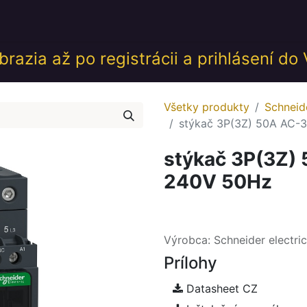
desk
Akcie
Školenia
Udalosti
GDPR
Obch
razia až po registrácii a prihlásení do
Všetky produkty
Schneide
stýkač 3P(3Z) 50A AC-3
stýkač 3P(3Z)
240V 50Hz
Výrobca: Schneider electric
Prílohy
Datasheet CZ