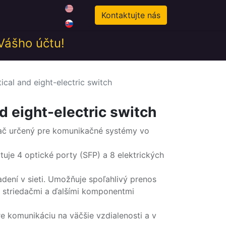
0
odné podmienky
Novinky
Kontaktujte nás
 Vášho účtu!
ical and eight-electric switch
d eight-electric switch
nač určený pre komunikačné systémy vo
uje 4 optické porty (SFP) a 8 elektrických
adení v sieti. Umožňuje spoľahlivý prenos
striedačmi a ďalšími komponentmi
e komunikáciu na väčšie vzdialenosti a v