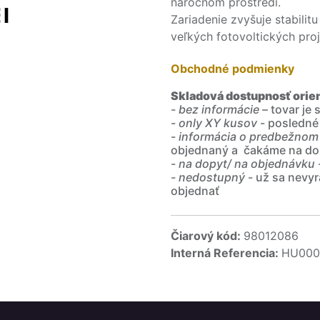
náročnom prostredí.
Zariadenie zvyšuje stabilitu 
veľkých fotovoltických pro
Obchodné podmienky
Skladová dostupnosť orie
-
bez informácie
– tovar je
-
only XY kusov
- posledné
-
informácia o predbežnom
objednaný a čakáme na do
-
na dopyt/ na objednávku
-
nedostupný
- už sa nevyr
objednať
Čiarový kód:
98012086
Interná Referencia:
HU000