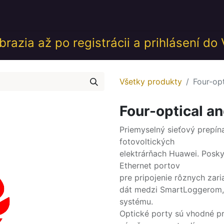
desk
Akcie
Školenia
Udalosti
GDPR
Obch
razia až po registrácii a prihlásení do
Všetky produkty
Four-opt
Four-optical an
Priemyselný sieťový prepí
fotovoltických
elektrárňach Huawei. Poskyt
Ethernet portov
pre pripojenie rôznych zari
dát medzi SmartLoggerom, 
systému.
Optické porty sú vhodné pr