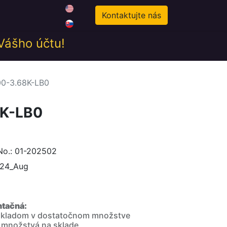
0
odné podmienky
Novinky
Kontaktujte nás
 Vášho účtu!
0-3.68K-LB0
K-LB0
No.: 01-202502
024_Aug
ntačná:
 skladom v dostatočnom množstve
 množstvá na sklade