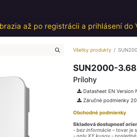
desk
Akcie
Školenia
Udalosti
GDPR
Obch
razia až po registrácii a prihlásení do
Všetky produkty
SUN200
SUN2000-3.68
Prílohy
Datasheet EN Version 
Záručné podmienky 2
Obchodné podmienky
Skladová dostupnosť orie
-
bez informácie
– tovar je
-
only XY kusov
- posledné