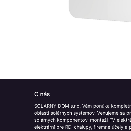
O nás
SOLARNY DOM s.r.o. Vám ponúka kompletn
oblasti solárnych systémov. Venujeme sa p
solárnych komponentov, montáži FV elektrár
elektrární pre RD, chalupy, firemné účely a