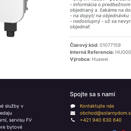
-
informácia o predbežnom
objednaný a čakáme na do
-
na dopyt/ na objednávku
-
nedostupný
- už sa nevyr
objednať
Čiarový kód:
01077159
Interná Referencia:
HU000
Výrobca:
Huawei
Spojte sa s nami
é služby v
Kontaktujte nás
redaju
obchod@solarnydom.s
ní, servisu FV
+421 940 630 640
 pre bytové