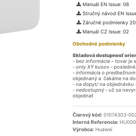
Manuál EN Issue: 08
Stručný návod EN Issue
Záručné podmienky 2
Manuál CZ Issue: 02
Obchodné podmienky
Skladová dostupnosť orie
-
bez informácie
– tovar je
-
only XY kusov
- posledné
-
informácia o predbežnom
objednaný a čakáme na do
-
na dopyt/ na objednávku
-
nedostupný
- už sa nevyr
objednať
Čiarový kód:
01074303-00
Interná Referencia:
HU000
Výrobca:
Huawei