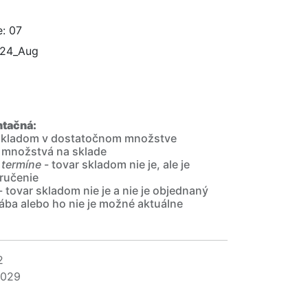
: 07
024_Aug
ntačná:
 skladom v dostatočnom množstve
 množstvá na sklade
 termíne
- tovar skladom nie je, ale je
ručenie
- tovar skladom nie je a nie je objednaný
ába alebo ho nie je možné aktuálne
2
029