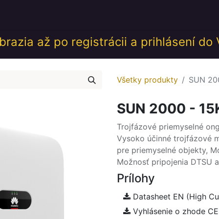
desk
Akcie
Školenia
Udalosti
GDPR
Obch
razia až po registrácii a prihlásení do
Všetky produkty
SUN 200
SUN 2000 - 15
Trojfázové priemyselné on
Vysoko účinné trojfázové
pre priemyselné objekty, M
Možnosť pripojenia DTSU 
Prílohy
Datasheet EN (High Cur
Vyhlásenie o zhode CE