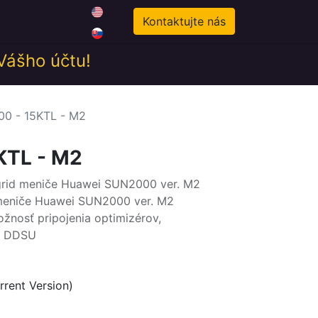
0
odné podmienky
Novinky
Kontaktujte nás
 Vášho účtu!
0 - 15KTL - M2
KTL - M2
grid meniče Huawei SUN2000 ver. M2
 meniče Huawei SUN2000 ver. M2
ožnosť pripojenia optimizérov,
a DDSU
rent Version)