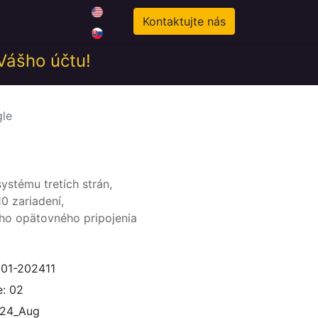
0
odné podmienky
Novinky
Kontaktujte nás
 Vášho účtu!
gle
stému tretích strán,
0 zariadení,
ho opätovného pripojenia
 01-202411
e: 02
024_Aug