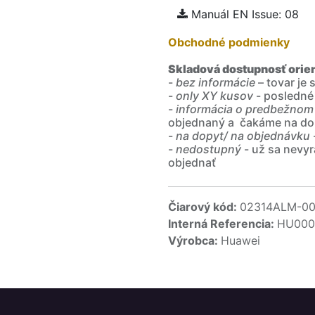
Manuál EN Issue: 08
Obchodné podmienky
Skladová dostupnosť orie
-
bez informácie
– tovar je
-
only XY kusov
- posledné
-
informácia o predbežnom
objednaný a čakáme na do
-
na dopyt/ na objednávku
-
nedostupný
- už sa nevyr
objednať
Čiarový kód:
02314ALM-0
Interná Referencia:
HU000
Výrobca:
Huawei