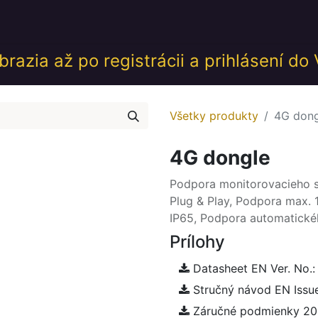
desk
Akcie
Školenia
Udalosti
GDPR
Obch
razia až po registrácii a prihlásení do
Všetky produkty
​4G don
​4G dongle
Podpora monitorovacieho sy
Plug & Play, Podpora max. 1
IP65, Podpora automatické
Prílohy
Datasheet EN Ver. No.:
Stručný návod EN Issu
Záručné podmienky 2