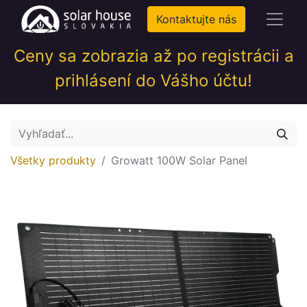
Kontaktujte nás
Ceny sa zobrazia až po registrácii a
prihlásení do Vášho účtu!
Všetky produkty
Growatt 100W Solar Panel