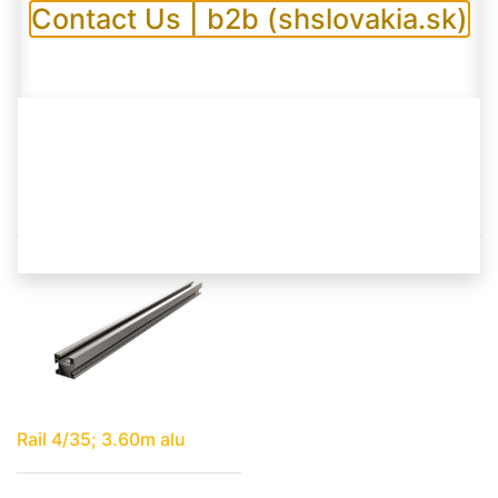
Contact Us | b2b (shslovakia.sk)
rail 4/35, l=6,00m, alu
Mounting systems
rail 4/35, 3.00m, black
Rails / AL lišty
Rail 4/35; 3.60m alu