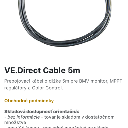
VE.Direct Cable 5m
Prepojovací kábel o dľžke 5m pre BMV monitor, MPPT
regulátory a Color Control.
Obchodné podmienky
Skladová dostupnosť orientačná:
-
bez informácie
– tovar je skladom v dostatočnom
množstve
-
only XY kusov
- posledné množstvá na sklade