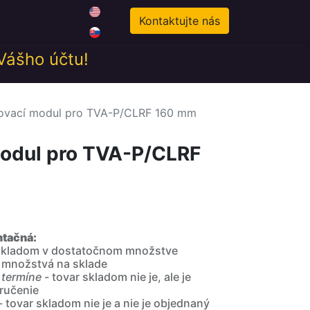
0
odné podmienky
Novinky
Kontaktujte nás
 Vášho účtu!
ovací modul pro TVA-P/CLRF 160 mm
modul pro TVA-P/CLRF
ntačná:
 skladom v dostatočnom množstve
 množstvá na sklade
 termíne
- tovar skladom nie je, ale je
ručenie
- tovar skladom nie je a nie je objednaný