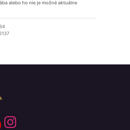
ába alebo ho nie je možné aktuálne
84
6137
k