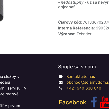
-
nedostupný
- už sa nevyr
objednať
Čiarový kód:
76133670207
Interná Referencia:
99032
Výrobca:
Zehnder
Spojte sa s nami
é služby v
Kontaktujte nás
redaju
obchod@solarnydom.s
ní, servisu FV
+421 940 630 640
 pre bytové
Facebook
čiť v prvom