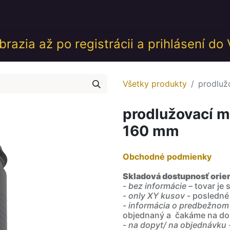
desk
Akcie
Školenia
Udalosti
GDPR
Obch
razia až po registrácii a prihlásení do
Všetky produkty
prodluž
prodlužovací 
160 mm
Obchodné podmienky
Skladová dostupnosť orie
-
bez informácie
– tovar je
-
only XY kusov
- posledné
-
informácia o predbežnom
objednaný a čakáme na do
-
na dopyt/ na objednávku