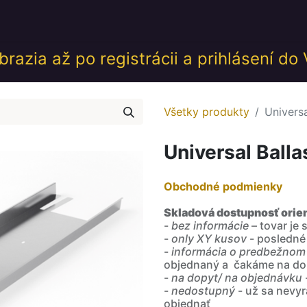
desk
Akcie
Školenia
Udalosti
GDPR
Obch
razia až po registrácii a prihlásení do
Všetky produkty
Univers
Universal Ball
Obchodné podmienky
Skladová dostupnosť orie
-
bez informácie
– tovar je
-
only XY kusov
- posledné
-
informácia o predbežnom
objednaný a čakáme na do
-
na dopyt/ na objednávku
-
nedostupný
- už sa nevyr
objednať