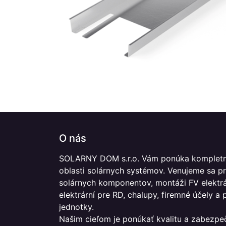
O nás
SOLARNY DOM s.r.o. Vám ponúka kompletn
oblasti solárnych systémov. Venujeme sa p
solárnych komponentov, montáži FV elektrár
elektrární pre RD, chalupy, firemné účely a
jednotky.
Našim cieľom je ponúkať kvalitu a zabezpe