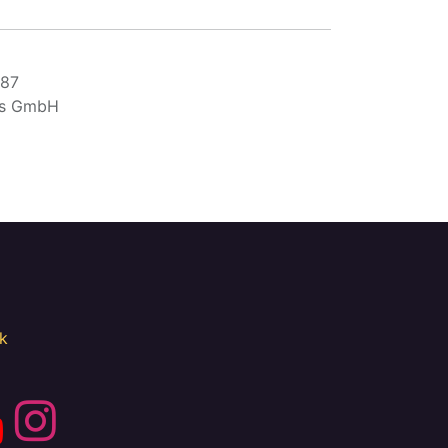
387
ms GmbH
k