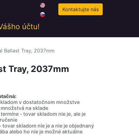
0
odné podmienky
Novinky
Kontaktujte nás
 Vášho účtu!
al Ballast Tray, 2037mm
ast Tray, 2037mm
ntačná:
 skladom v dostatočnom množstve
 množstvá na sklade
 termíne
- tovar skladom nie je, ale je
ručenie
- tovar skladom nie je a nie je objednaný
ába alebo ho nie je možné aktuálne