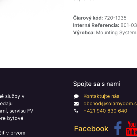
Čiarový kód:
720-1935
Interná Referencia:
801-0
Výrobca:
Mounting Syste
Spojte sa s nami
é služby v
Kontaktujte nás
redaju
obchod@solarnydom.s
ní, servisu FV
+421 940 630 640
 pre bytové
Facebook
čiť v prvom