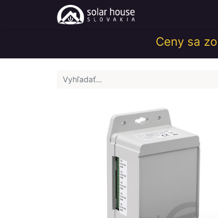
Obchod
Help
Ceny sa zob