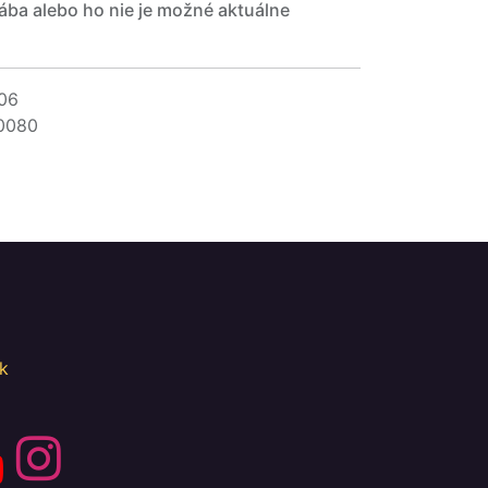
ába alebo ho nie je možné aktuálne
06
0080
k