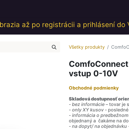
desk
Akcie
Školenia
Udalosti
GDPR
Obch
razia až po registrácii a prihlásení do
Všetky produkty
ComfoCo
ComfoConnect -
vstup 0-10V
Obchodné podmienky
Skladová dostupnosť orie
-
bez informácie
– tovar je
-
only XY kusov
- posledné
-
informácia o predbežnom
objednaný a čakáme na do
-
na dopyt/ na objednávku