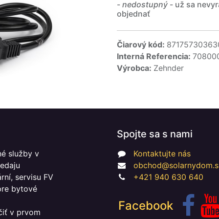
-
nedostupný
- už sa nevyr
objednať
Čiarový kód:
87175730363
Interná Referencia:
70800
Výrobca:
Zehnder
Spojte sa s nami
é služby v
Kontaktujte nás
redaju
obchod@solarnydom.s
ní, servisu FV
+421 940 630 640
 pre bytové
Facebook
čiť v prvom