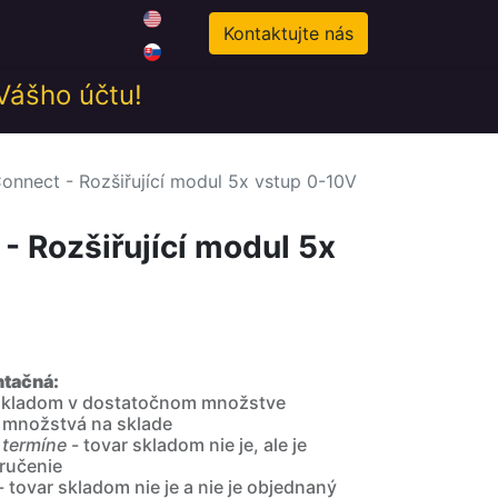
0
odné podmienky
Novinky
Kontaktujte nás
 Vášho účtu!
nnect - Rozšiřující modul 5x vstup 0-10V
 Rozšiřující modul 5x
ntačná:
 skladom v dostatočnom množstve
 množstvá na sklade
 termíne
- tovar skladom nie je, ale je
ručenie
- tovar skladom nie je a nie je objednaný