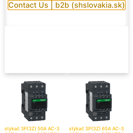
Contact Us | b2b (shslovakia.sk)
stýkač 3P(3Z) 25A AC-3
stýkač 3P(3Z) 32A AC-3
440V-pomocné kontakty
440V-pomocné kontakty
1Z+1V- cievka 240V 50Hz
1Z+1V- cievka 240V 50Hz
Výrobca: Schneider electric
Výrobca: Schneider electric
stýkač 3P(3Z) 50A AC-3
stýkač 3P(3Z) 65A AC-3