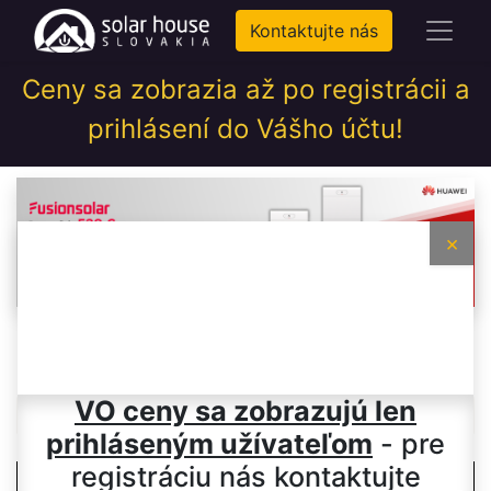
Kontaktujte nás
Ceny sa zobrazia až po registrácii a
prihlásení do Vášho účtu!
×
Priemyselné – battery
VO ceny sa zobrazujú len
ready
prihláseným užívateľom
- pre
registráciu nás kontaktujte