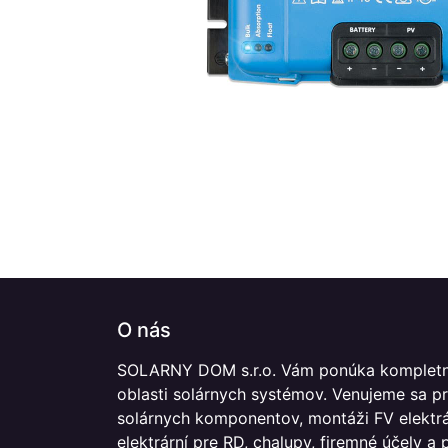
O nás
SOLARNY DOM s.r.o. Vám ponúka kompletn
oblasti solárnych systémov. Venujeme sa p
solárnych komponentov, montáži FV elektrár
elektrární pre RD, chalupy, firemné účely a