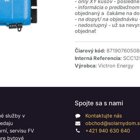
-
only XY kusov
- posledné
-
informácia o predbežnom
objednaný a čakáme na do
-
na dopyt/ na objednávku
-
nedostupný
- už sa nevyr
objednať
Čiarový kód:
87190760508
Interná Referencia:
SCC12
Výrobca:
Victron Energy
Spojte sa s nami
é služby v
Kontaktujte nás
redaju
obchod@solarnydom.s
ní, servisu FV
+421 940 630 640
 pre bytové