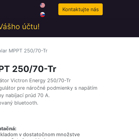
0
odné podmienky
Novinky
Kontaktujte nás
 Vášho účtu!
lar MPPT 250/70-Tr
PT 250/70-Tr
tor Victron Energy 250/70-Tr
gulátor pre náročné podmienky s napätím
y nabíjací prúd 70 A.
ovaný bluetooth.
ntačná:
 skladom v dostatočnom množstve