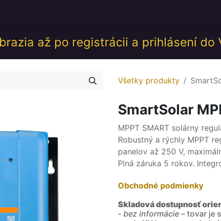
desk
Akcie
Školenia
Udalosti
GDPR
Obch
razia až po registrácii a prihlásení do
Všetky produkty
SmartSo
SmartSolar MP
MPPT SMART solárny regulá
Robustný a rýchly MPPT re
panelov až 250 V, maximáln
Plná záruka 5 rokov. Integr
Obchodné podmienky
Skladová dostupnosť orie
-
bez informácie
– tovar je