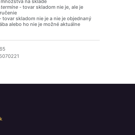
 množstvá na sklade
 termíne
- tovar skladom nie je, ale je
ručenie
- tovar skladom nie je a nie je objednaný
ába alebo ho nie je možné aktuálne
65
5070221
k