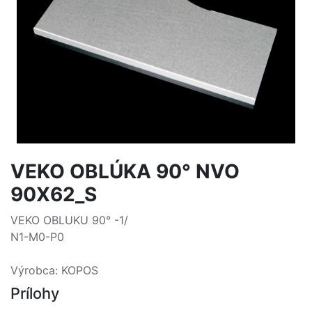
VEKO OBLÚKA 90° NVO
90X62_S
VEKO OBLUKU 90° -1/
N1-M0-P0
Výrobca: KOPOS
Prílohy