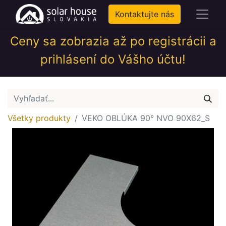
Kontaktujte nás
Ceny sa zobrazia až po registrácii a
prihlásení do Vášho účtu!
Všetky produkty
VEKO OBLÚKA 90° NVO 90X62_S