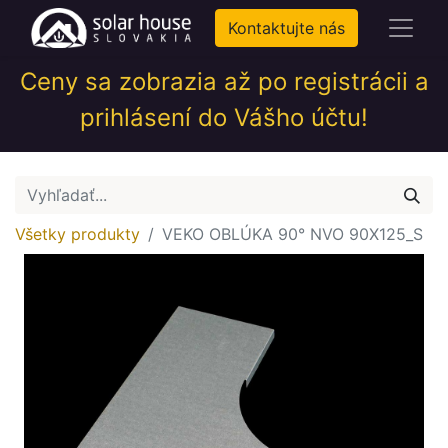
Kontaktujte nás
Ceny sa zobrazia až po registrácii a
prihlásení do Vášho účtu!
Všetky produkty
VEKO OBLÚKA 90° NVO 90X125_S