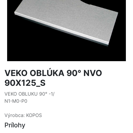
VEKO OBLÚKA 90° NVO
90X125_S
VEKO OBLUKU 90° -1/
N1-M0-P0
Výrobca: KOPOS
Prílohy