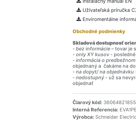
Inštalačný manuál EN
Užívateľská príručka C
Enviromentálne inform
Obchodné podmienky
Skladová dostupnosť orie
-
bez informácie
– tovar je
-
only XY kusov
- posledné
-
informácia o predbežnom
objednaný a čakáme na do
-
na dopyt/ na objednávku
-
nedostupný
- už sa nevyr
objednať
Čiarový kód:
36064821855
Interná Referencia:
EVA1P
Výrobca:
Schneider Electri