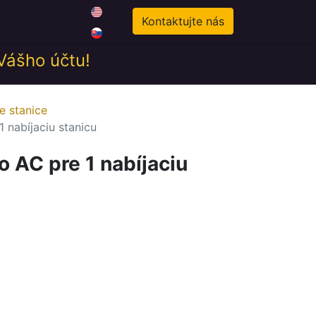
0
odné podmienky
Novinky
Kontaktujte nás
 Vášho účtu!
e stanice
1 nabíjaciu stanicu
ro AC pre 1 nabíjaciu