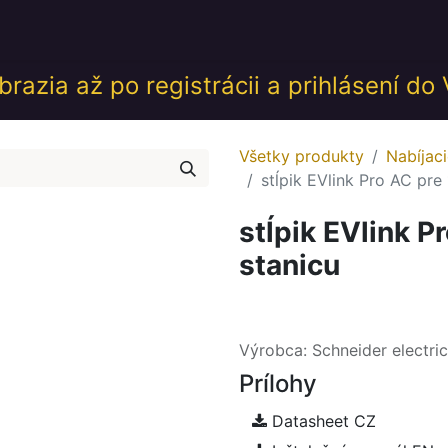
desk
Akcie
Školenia
Udalosti
GDPR
Obch
razia až po registrácii a prihlásení do
Všetky produkty
Nabíjaci
stĺpik EVlink Pro AC pre 
stĺpik EVlink P
stanicu
Výrobca: Schneider electric
Prílohy
Datasheet CZ