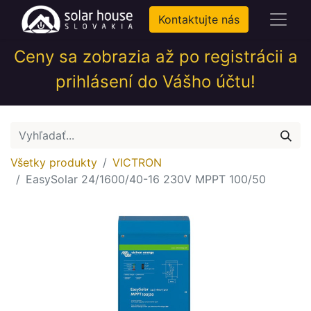
Kontaktujte nás
Ceny sa zobrazia až po registrácii a
prihlásení do Vášho účtu!
Všetky produkty
VICTRON
EasySolar 24/1600/40-16 230V MPPT 100/50