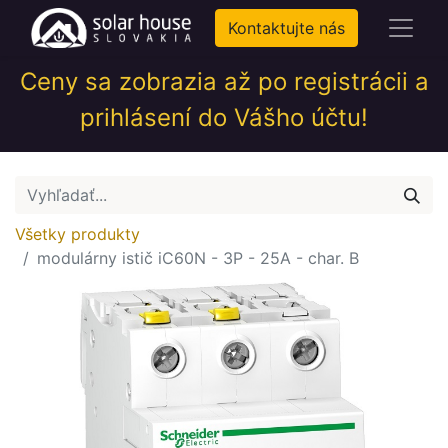
Kontaktujte nás
Ceny sa zobrazia až po registrácii a
prihlásení do Vášho účtu!
Všetky produkty
modulárny istič iC60N - 3P - 25A - char. B