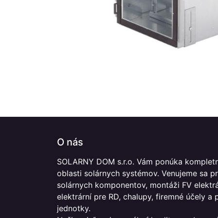
O nás
SOLARNY DOM s.r.o. Vám ponúka kompletn
oblasti solárnych systémov. Venujeme sa p
solárnych komponentov, montáži FV elektrár
elektrární pre RD, chalupy, firemné účely a
jednotky.