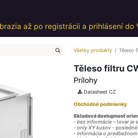
desk
Akcie
Školenia
Udalosti
GDPR
Obch
razia až po registrácii a prihlásení do
Všetky produkty
Těleso 
Těleso filtru 
Prílohy
Datasheet CZ
Obchodné podmienky
Skladová dostupnosť orie
-
bez informácie
– tovar je
-
only XY kusov
- posledné
-
informácia o predbežnom