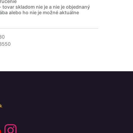
ručenie
- tovar skladom nie je a nie je objednaný
ába alebo ho nie je možné aktuálne
80
3550
k