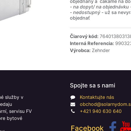
objednaný a čakáme na do
-
na dopyt/ na objednávku
-
nedostupný
- už sa nevyr
objednať
Čiarový kód:
76401380313
Interná Referencia:
99032
Výrobca:
Zehnder
Spojte sa s nami
é služby v
Kontaktujte nás
redaju
obchod@solarnydom.s
ní, servisu FV
+421 940 630 640
 pre bytové
Facebook