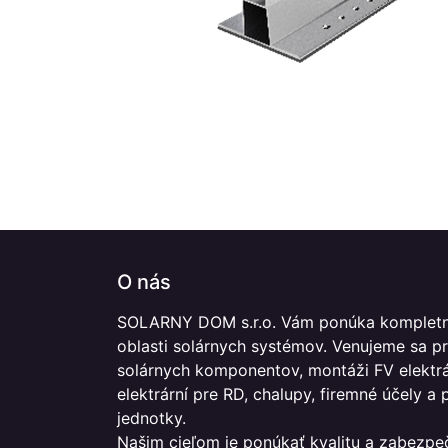
O nás
SOLARNY DOM s.r.o. Vám ponúka kompletn
oblasti solárnych systémov. Venujeme sa p
solárnych komponentov, montáži FV elektrár
elektrární pre RD, chalupy, firemné účely a
jednotky.
Našim cieľom je ponúkať kvalitu a zabezpe