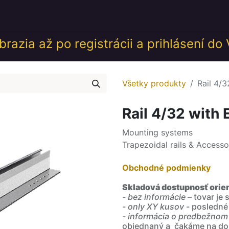
desk
Akcie
Školenia
Udalosti
GDPR
Obch
razia až po registrácii a prihlásení do
Všetky produkty
Rail 4/
Rail 4/32 with
Mounting systems
Trapezoidal rails & Access
Obchodné podmienky
Skladová dostupnosť orie
-
bez informácie
– tovar je
-
only XY kusov
- posledné
-
informácia o predbežnom
objednaný a čakáme na do