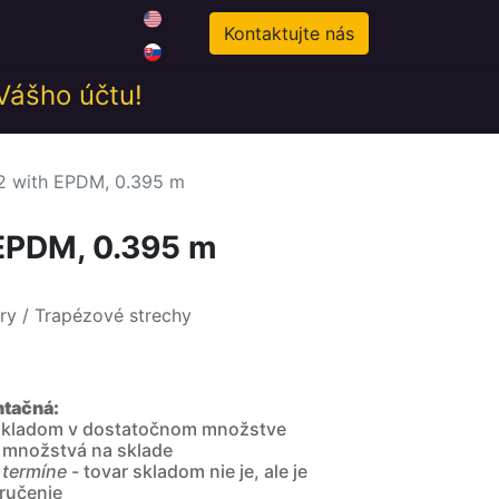
0
odné podmienky
Novinky
Kontaktujte nás
 Vášho účtu!
32 with EPDM, 0.395 m
 EPDM, 0.395 m
ory / Trapézové strechy
ntačná:
 skladom v dostatočnom množstve
 množstvá na sklade
 termíne
- tovar skladom nie je, ale je
ručenie