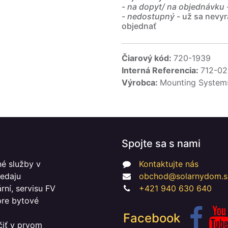
-
na dopyt/ na objednávku
-
nedostupný
- už sa nevyr
objednať
Čiarový kód:
720-1939
Interná Referencia:
712-0
Výrobca:
Mounting Syste
Spojte sa s nami
é služby v
Kontaktujte nás
redaju
obchod@solarnydom.s
ní, servisu FV
+421 940 630 640
 pre bytové
Facebook
čiť v prvom