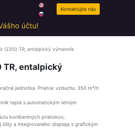
0
odné podmienky
Novinky
Kontaktujte nás
 Vášho účtu!
r Q350 TR, entalpický výmenník
TR, entalpický
račná jednotka. Prietok vzduchu: 350 m³/h
nník tepla s automatickým letným
áciu konštantných prietokov,
j lišty a integrovaného displeja s grafickým