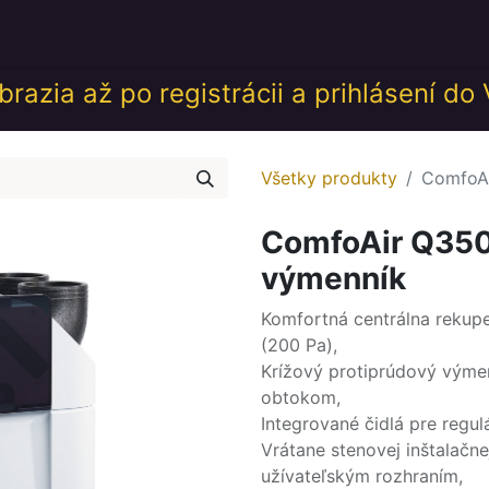
desk
Akcie
Školenia
Udalosti
GDPR
Obch
razia až po registrácii a prihlásení do
Všetky produkty
ComfoAi
ComfoAir Q350 
výmenník
Komfortná centrálna rekupe
(200 Pa),
Krížový protiprúdový výme
obtokom,
Integrované čidlá pre regul
Vrátane stenovej inštalačne
užívateľským rozhraním,