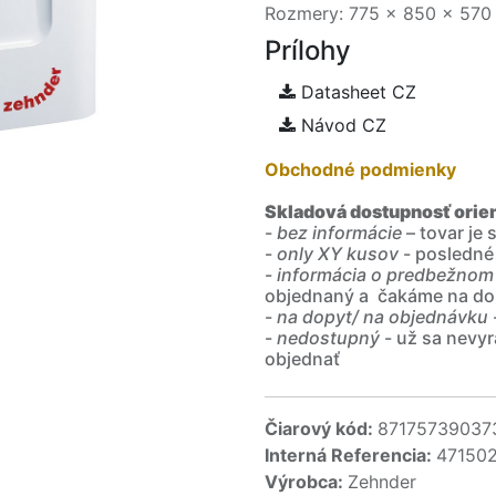
Rozmery: 775 x 850 x 570 
Prílohy
Datasheet CZ
Návod CZ
Obchodné podmienky
Skladová dostupnosť orie
-
bez informácie
– tovar je
-
only XY kusov
- posledné
-
informácia o predbežnom
objednaný a čakáme na do
-
na dopyt/ na objednávku
-
nedostupný
- už sa nevyr
objednať
Čiarový kód:
87175739037
Interná Referencia:
471502
Výrobca:
Zehnder