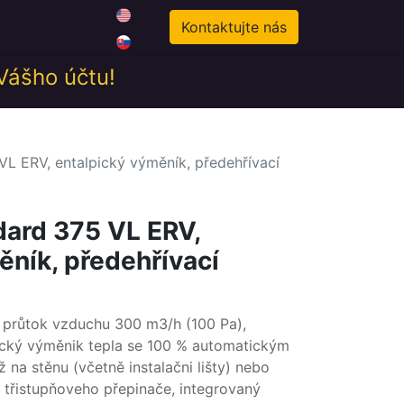
0
odné podmienky
Novinky
Kontaktujte nás
 Vášho účtu!
L ERV, entalpický výměník, předehřívací
ard 375 VL ERV,
ěník, předehřívací
, průtok vzduchu 300 m3/h (100 Pa),
ický výměnik tepla se 100 % automatickým
na stěnu (včetně instalačni lišty) nebo
z třistupňoveho přepinače, integrovaný