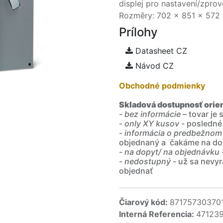
displej pro nastavení/zpro
Rozměry: 702 x 851 x 572 
Prílohy
Datasheet CZ
Návod CZ
Obchodné podmienky
Skladová dostupnosť orie
-
bez informácie
– tovar je
-
only XY kusov
- posledné
-
informácia o predbežnom
objednaný a čakáme na do
-
na dopyt/ na objednávku
-
nedostupný
- už sa nevyr
objednať
Čiarový kód:
87175730370
Interná Referencia:
47123