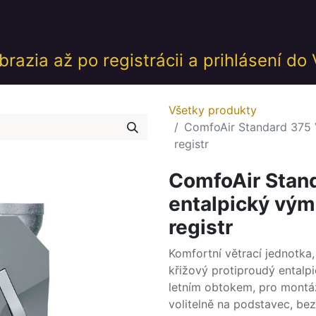
desk
Akcie
Školenia
Udalosti
GDPR
Obch
razia až po registrácii a prihlásení do
Všetky produkty
ComfoAir Standard 375 V
registr
ComfoAir Stand
entalpický vým
registr
Komfortní větrací jednotka
křižový protiproudý entalp
letním obtokem, pro montáž 
volitelně na podstavec, be