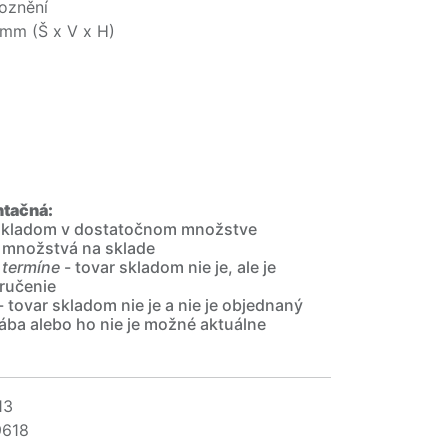
voznění
mm (Š x V x H)
ntačná:
 skladom v dostatočnom množstve
 množstvá na sklade
 termíne
- tovar skladom nie je, ale je
ručenie
- tovar skladom nie je a nie je objednaný
ába alebo ho nie je možné aktuálne
13
9618