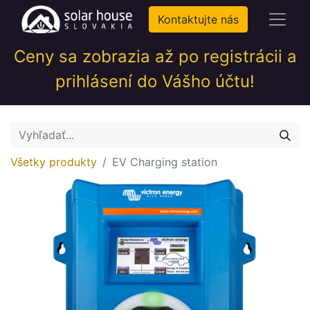
Kontaktujte nás
Ceny sa zobrazia až po registrácii a
prihlásení do Vášho účtu!
Všetky produkty
EV Charging station