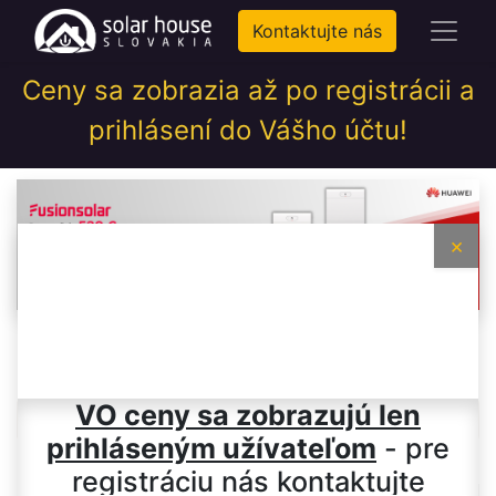
Kontaktujte nás
Ceny sa zobrazia až po registrácii a
prihlásení do Vášho účtu!
×
🔌Trojfázové (3/4
VO ceny sa zobrazujú len
MPPT)
prihláseným užívateľom
- pre
registráciu nás kontaktujte